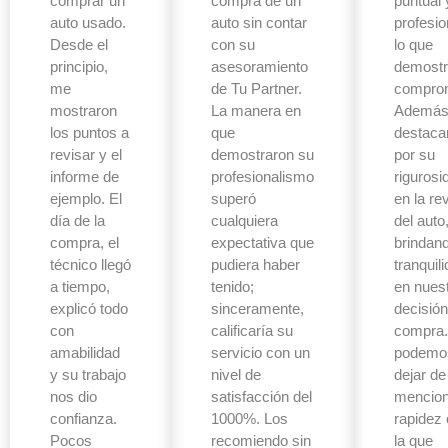
comprar un
compra de un
puntual 
auto usado.
auto sin contar
profesio
Desde el
con su
lo que
principio,
asesoramiento
demostr
me
de Tu Partner.
compro
mostraron
La manera en
Además
los puntos a
que
destaca
revisar y el
demostraron su
por su
informe de
profesionalismo
rigurosi
ejemplo. El
superó
en la re
día de la
cualquiera
del auto
compra, el
expectativa que
brindan
técnico llegó
pudiera haber
tranquil
a tiempo,
tenido;
en nues
explicó todo
sinceramente,
decisión
con
calificaría su
compra.
amabilidad
servicio con un
podemo
y su trabajo
nivel de
dejar de
nos dio
satisfacción del
mencion
confianza.
1000%. Los
rapidez
Pocos
recomiendo sin
la que