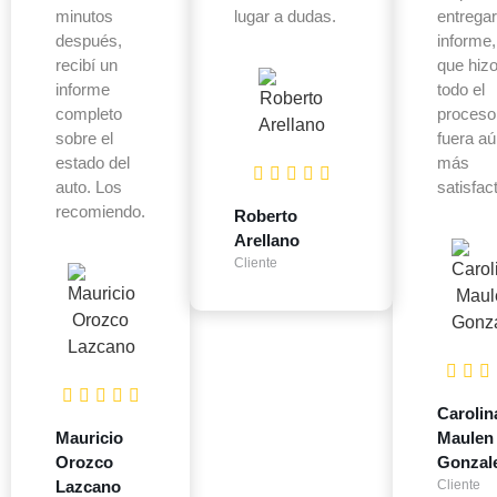
minutos
lugar a dudas.
entregar
después,
informe,
recibí un
que hiz
informe
todo el
completo
proceso
sobre el
fuera a
estado del
más
auto. Los
satisfact
recomiendo.
Roberto
Arellano
Cliente
Carolin
Mauricio
Maulen
Orozco
Gonzal
Lazcano
Cliente